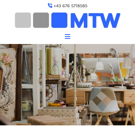
+43 676 5718585
